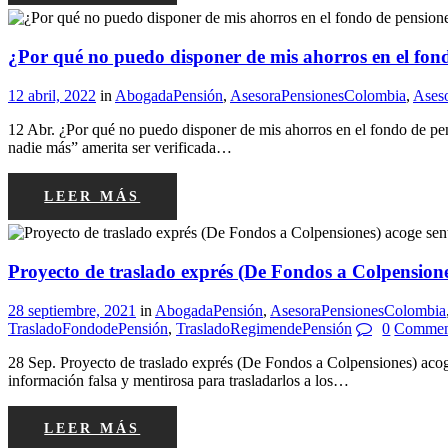
¿Por qué no puedo disponer de mis ahorros en el fon
12 abril, 2022
in
AbogadaPensión
,
AsesoraPensionesColombia
,
Aseso
12 Abr. ¿Por qué no puedo disponer de mis ahorros en el fondo de pen
nadie más” amerita ser verificada…
LEER MÁS
Proyecto de traslado exprés (De Fondos a Colpension
28 septiembre, 2021
in
AbogadaPensión
,
AsesoraPensionesColombia
TrasladoFondodePensión
,
TrasladoRegimendePensión
0
Commen
28 Sep. Proyecto de traslado exprés (De Fondos a Colpensiones) acog
información falsa y mentirosa para trasladarlos a los…
LEER MÁS