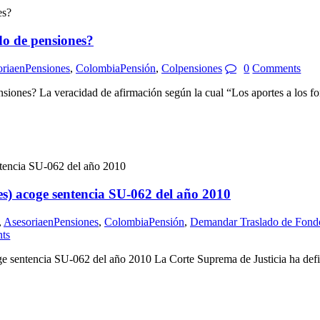
do de pensiones?
riaenPensiones
,
ColombiaPensión
,
Colpensiones
0
Comments
siones? La veracidad de afirmación según la cual “Los aportes a los fo
es) acoge sentencia SU-062 del año 2010
,
AsesoriaenPensiones
,
ColombiaPensión
,
Demandar Traslado de Fondo
ts
e sentencia SU-062 del año 2010 La Corte Suprema de Justicia ha defini