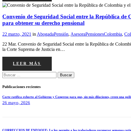
Convenio de Seguridad Social entre la República de C
para obtener su derecho pensional
22 marzo, 2021
in
AbogadaPensión
,
AsesoraPensionesColombia
,
Col
22 Mar. Convenio de Seguridad Social entre la República de Colombia
la Corte Suprema de Justicia en…
LEER MÁS
Buscar:
Publicaciones recientes
Corte ratifica exhorto al Gobierno y Congreso para que, sin más dilaciones, creen una 
26 mayo, 2026
CORRECCIÓN DE ENFOQUE: La ley permite a los trabajadores recuperar semanas cotizadas y