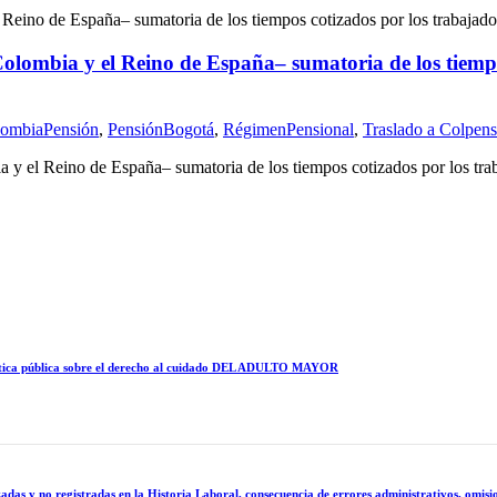
olombia y el Reino de España– sumatoria de los tiemp
ombiaPensión
,
PensiónBogotá
,
RégimenPensional
,
Traslado a Colpens
 y el Reino de España– sumatoria de los tiempos cotizados por los tra
política pública sobre el derecho al cuidado DEL ADULTO MAYOR
 no registradas en la Historia Laboral, consecuencia de errores administrativos, omision