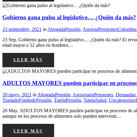
Gobierno gana pulso al legislativo… ¿Quién da más?
23 septiembre, 2021
in
AbogadaPensión
,
AsesoraPensionesColombia
23 Sep. Gobierno gana pulso al legislativo… ¿Quién da más? El revue
edad mayor a 52 años en hombres…
LEER MÁS
ADULTOS MAYORES pueden participar en procesos de 
20 mayo, 2021
in
AbogadaPensión
,
AsesoriaenPensiones
,
Demandar T
TrasladoFondodePensión
,
TutelaPensión
,
TutelaSalud
,
Uncategorized
20 May. ADULTOS MAYORES pueden participar en procesos de alimentos
aunque en los procesos de alimentos solo pueden intervenir…
LEER MÁS