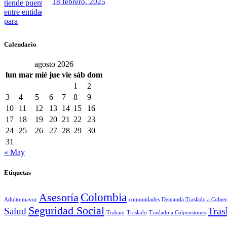
18 febrero, 2025
Calendario
agosto 2026
lun
mar
mié
jue
vie
sáb
dom
1
2
3
4
5
6
7
8
9
10
11
12
13
14
15
16
17
18
19
20
21
22
23
24
25
26
27
28
29
30
31
« May
Etiquetas
Colombia
Asesoría
Adulto mayor
comunidades
Demanda Traslado a Colpen
Seguridad Social
Tras
Salud
Trabajo
Traslado
Traslado a Colpensiones