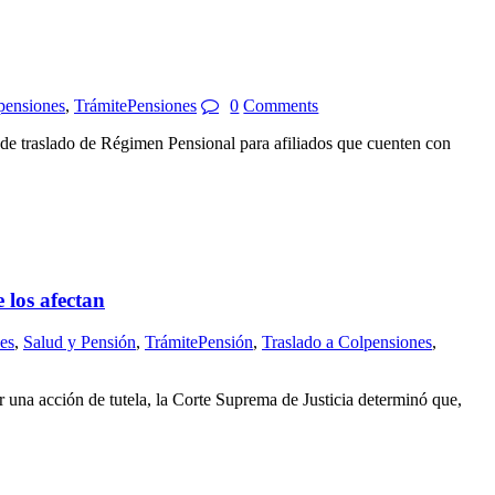
pensiones
,
TrámitePensiones
0
Comments
de traslado de Régimen Pensional para afiliados que cuenten con
los afectan
es
,
Salud y Pensión
,
TrámitePensión
,
Traslado a Colpensiones
,
a acción de tutela, la Corte Suprema de Justicia determinó que,