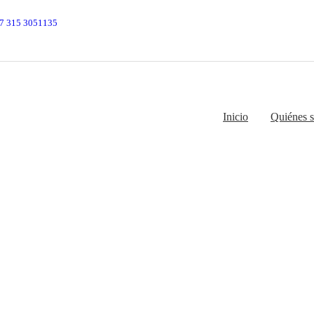
7 315 3051135
Inicio
Quiénes 