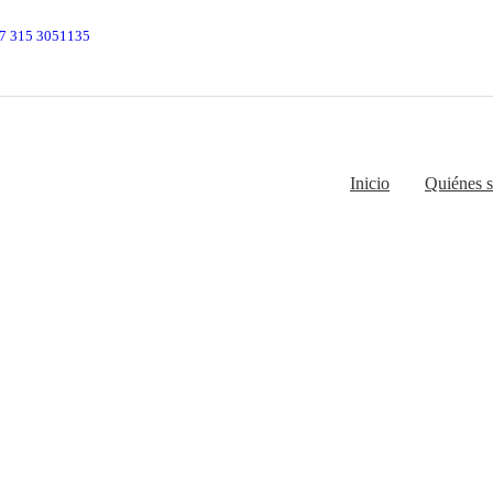
7 315 3051135
Inicio
Quiénes 