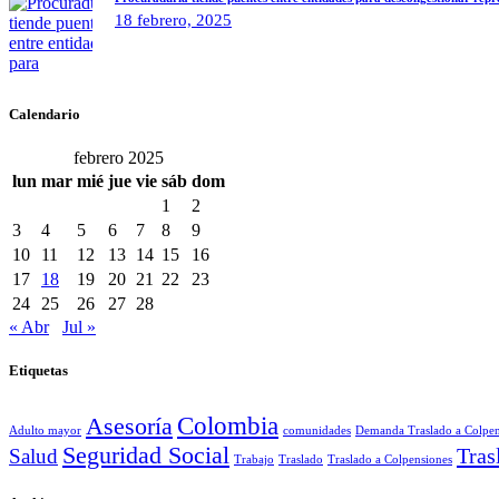
18 febrero, 2025
Calendario
febrero 2025
lun
mar
mié
jue
vie
sáb
dom
1
2
3
4
5
6
7
8
9
10
11
12
13
14
15
16
17
18
19
20
21
22
23
24
25
26
27
28
« Abr
Jul »
Etiquetas
Colombia
Asesoría
Adulto mayor
comunidades
Demanda Traslado a Colpen
Seguridad Social
Tras
Salud
Trabajo
Traslado
Traslado a Colpensiones