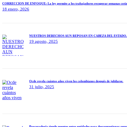
CORRECCIÓN DE ENFOQUE: La ley permite a los trabajadores recuperar semanas cotizadas y
18 enero, 2026
NUESTROS DERECHOS AUN REPOSAN EN CABEZA DEL ESTADO.
19 agosto, 2025
Ocde revela cuántos años viven los colombianos después de jubilarse.
31 julio, 2025
Procuraduría tiende puentes entre entidades para descongestionar repre