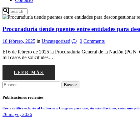
Contacto
Procuraduría tiende puentes entre entidades para desc
18 febrero, 2025
in
Uncategorized
0
Comments
El 6 de febrero de 2025 la Procuraduría General de la Nación (PGN_CO
mil casos de solicitudes…
LEER MÁS
Publicaciones recientes
Corte ratifica exhorto al Gobierno y Congreso para que, sin más dilaciones, creen una 
26 mayo, 2026