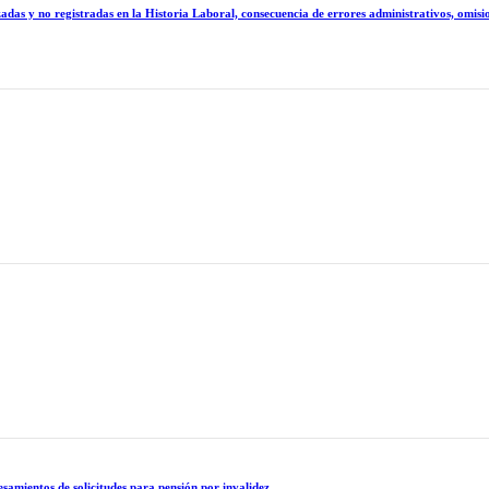
 no registradas en la Historia Laboral, consecuencia de errores administrativos, omision
samientos de solicitudes para pensión por invalidez