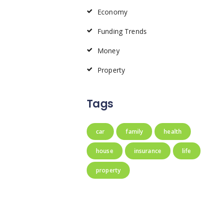
Economy
Funding Trends
Money
Property
Tags
car
family
health
house
insurance
life
property