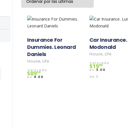
latest
Insurance For
Car Insurance. 
Dummies. Leonard
Modonald
Daniels
House
,
Life
House
,
Life
Valorado
$
19
99
en
3.00
Valorado
$
89
00
de 5
en
4.00
de 5