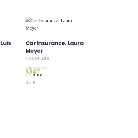
Luis
Car Insurance. Laura
Meyer
House
,
Life
Valorado
$
34
70
en
3.00
de 5