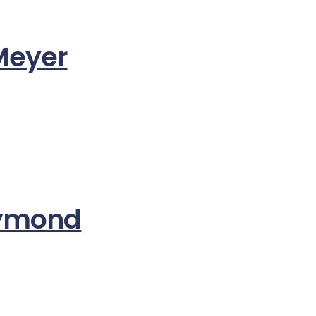
 Meyer
aymond