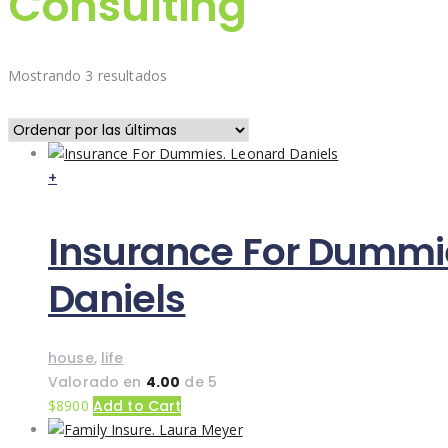
Consulting
Sorted
Mostrando 3 resultados
by
latest
+
Insurance For Dummi
Daniels
house
,
life
Valorado en
4.00
de 5
$
89
00
Add to Cart