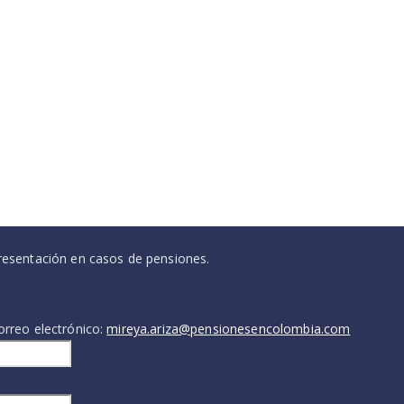
resentación en casos de pensiones.
orreo electrónico:
mireya.ariza@pensionesencolombia.com