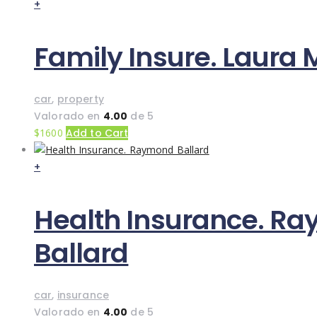
+
Family Insure. Laura
car
,
property
Valorado en
4.00
de 5
$
16
00
Add to Cart
+
Health Insurance. R
Ballard
car
,
insurance
Valorado en
4.00
de 5