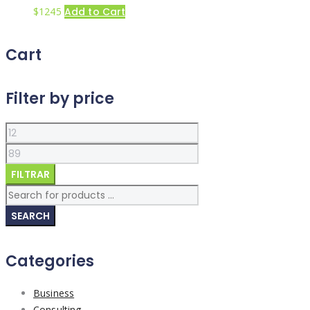
$
12
45
Add to Cart
Cart
Filter by price
Precio
Precio
mínimo
máximo
FILTRAR
SEARCH
Categories
Business
Consulting