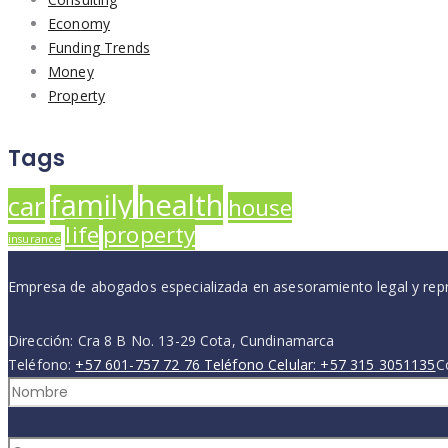
Economy
Funding Trends
Money
Property
Tags
family
health
car
house
life
property
insurance
Empresa de abogados especializada en asesoramiento legal y rep
Dirección: Cra 8 B No. 13-29 Cota, Cundinamarca
Teléfono:
+57 601-757 72 76 Teléfono Celular: +57 315 3051135
C